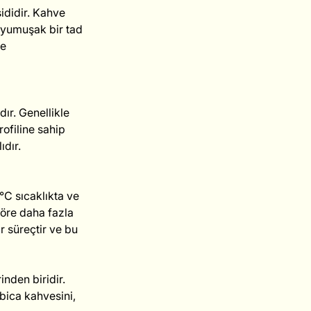
ididir. Kahve 
e yumuşak bir tad 
e 
ır. Genellikle 
rofiline sahip 
ıdır.
1°C sıcaklıkta ve 
göre daha fazla 
r süreçtir ve bu 
nden biridir. 
bica kahvesini, 