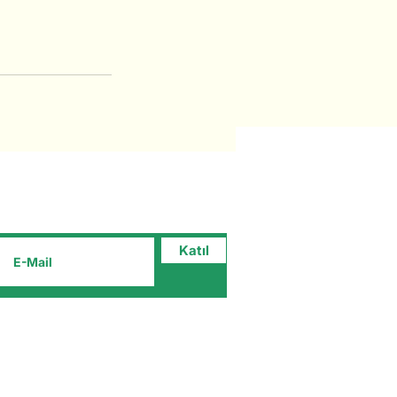
Abone ol
eniliklerden haberdar olmak
çin e-posta listemize kayıt olun!
Katıl