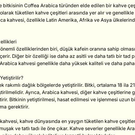
 bitkisinin Coffea Arabica türünden elde edilen bir kahve çeş
larak tüketilen kahve çeşitleri arasında yer alır ve genellikl
bica kahvesi, özellikle Latin Amerika, Afrika ve Asya ülkelerind
llikleri
nemli özelliklerinden biri, düşük kafein oranına sahip olmasıd
erir. Diğer bir özelliği ise daha az asitli ve daha tatlı bir tad p
 Arabica kahvesi genellikle daha yüksek kaliteli ve daha pahal
etiştirilir?
rakımlı dağlık bölgelerde yetiştirilir. Bitki, ortalama 18 ila 2
tirilmelidir. Ayrıca, Arabica kahvesi, diğer kahve çeşitlerine 
rir. Bitkinin yetiştirilmesi, hasat edilmesi ve işlenmesi uzun bi
şma gerektirir.
kahvesi, kahve dünyasında en yaygın tüketilen kahve çeşitleri
uşak ve tatlı tadı ile öne çıkar. Kahve severler genellikle Ara