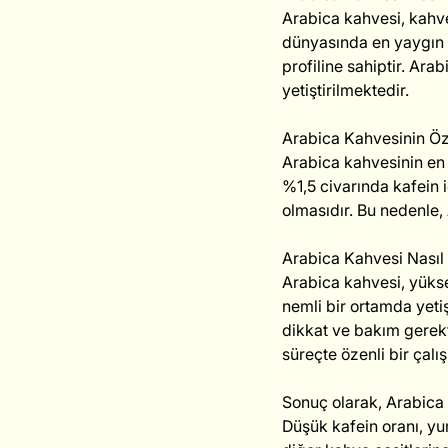
Arabica kahvesi, kahve
dünyasında en yaygın o
profiline sahiptir. Ara
yetiştirilmektedir.
Arabica Kahvesinin Öze
Arabica kahvesinin en ö
%1,5 civarında kafein iç
olmasıdır. Bu nedenle,
Arabica Kahvesi Nasıl Y
Arabica kahvesi, yüksek 
nemli bir ortamda yetiş
dikkat ve bakım gerekti
süreçte özenli bir çalı
Sonuç olarak, Arabica 
Düşük kafein oranı, yum