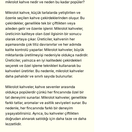
mikrolot kahve nedir ve neden bu kadar popüler?
Mikrolot kahve, küçük tarlalarda yetiştirilen ve 
özenle seçilen kahve çekirdeklerinden oluşur. Bu 
çekirdekler, genellikle tek bir çiftlikten veya 
aileden gelir ve özenle işlenir. Mikrolot kahveler, 
üreticinin kaliteye olan özel ilgisinin bir sonucu 
olarak ortaya çıkar. Üreticiler, kahvenin her 
aşamasında çok titiz davranırlar ve her adımda 
kalite kontrolü yaparlar. Mikrolot kahveler, büyük 
miktarlarda üretilmeyişi nedeniyle oldukça nadirdir. 
Üreticiler, yalnızca en iyi kalitedeki çekirdekleri 
seçerek ve özel işleme teknikleri kullanarak bu 
kahveleri üretirler. Bu nedenle, mikrolot kahveler 
daha pahalıdır ve sınırlı sayıda bulunurlar.
Mikrolot kahveler, kahve sevenler arasında 
oldukça popülerdir çünkü her fincanında özel bir 
tat deneyimi sunarlar. Mikrolot kahveler, genellikle 
farklı tatlar, aromalar ve asitlik seviyeleri sunar. Bu 
nedenle, her fincanında farklı bir deneyim 
yaşayabilirsiniz. Ayrıca, bu kahveler çiftlikten 
doğrudan alınarak satıldığı için daha taze ve daha 
lezzetlidir.